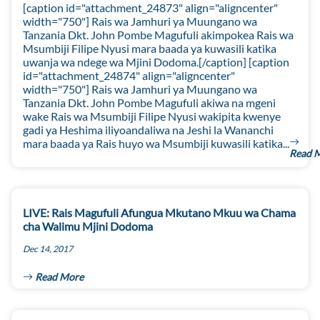
[caption id="attachment_24873" align="aligncenter"
width="750"] Rais wa Jamhuri ya Muungano wa
Tanzania Dkt. John Pombe Magufuli akimpokea Rais wa
Msumbiji Filipe Nyusi mara baada ya kuwasili katika
uwanja wa ndege wa Mjini Dodoma.[/caption] [caption
id="attachment_24874" align="aligncenter"
width="750"] Rais wa Jamhuri ya Muungano wa
Tanzania Dkt. John Pombe Magufuli akiwa na mgeni
wake Rais wa Msumbiji Filipe Nyusi wakipita kwenye
gadi ya Heshima iliyoandaliwa na Jeshi la Wananchi
mara baada ya Rais huyo wa Msumbiji kuwasili katika...
Read 
LIVE: Rais Magufuli Afungua Mkutano Mkuu wa Chama
cha Walimu Mjini Dodoma
Dec 14, 2017
Read More