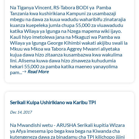
Na Tiganya Vincent, RS-Tabora BODI ya Pamba
Tanzania kwa kushirikiana Kampuni za usambazaji
mbegu na dawa za kuua wadudu waharibifu zinatarajia
kuanza kuepeleka jumla chupa 55,000 za viuawadudu
katika Wilaya ya Igunga na Nzega mapema wiki ijayo.
Kauli hiyo imetolewa jana na Mkaguzi wa Pamba wa
Wilaya ya Igunga George Kihimbi wakati akijibu swali la
Mkuu wa Mkoa wa Tabora Aggrey Mwanri aliyetaka
kujua dawa hizo zitaanza kusambazwa kwa wakulima
lini. Alisema kuwa dawa hizo zinaweza kuhudumia
hekari 55,000 za pamba katika maeneo yanayolima
Read More
pam...
Serikali Kuipa Ushirikiano wa Karibu TPI
Dec 14, 2017
Na Mwandishi wetu - ARUSHA Serikali kupitia Wizara
ya Afya imesema ipo bega kwa bega na Kiwanda cha
kutengeneza dawa za binadamu cha TPI kilichopo jijini