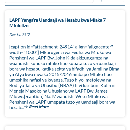
LAPF Yanga’ra Uandaaji wa Hesabu kwa Miaka 7
Mfululizo
Dec 14, 2017
[caption id="attachment_24914" align="aligncenter"
width="1000"] Mkurugenzi wa Fedha wa Mfuko wa
Pensheni wa LAPF Bw. John Kida akizungumza na
waandishi kuhusu mfuko huo kupata tuzo ya uandaaji
bora wa hesabu katika sekta ya hifadhi ya Jamii na Bima
ya Afya kwa mwaka 2015/2016 ambapo Mfuko huo
umeshika nafasi ya kwanza, Tuzo hiyo imetolewa na
Bodi ya Taifa ya Uhasibu (NBAA) hivi karibuni.Kulia ni
Meneja Masoko na Uhusiano wa LAPF Bw. James
Mlowe.[/caption] Na: Mwandishi Wetu Mfuko wa
Pensheni wa LAPF umepata tuzo ya uandaaji bora wa
Read More
hesab...