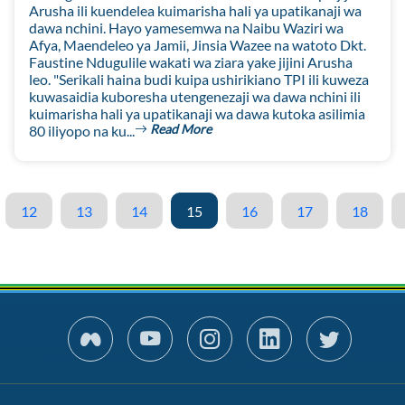
Arusha ili kuendelea kuimarisha hali ya upatikanaji wa
dawa nchini. Hayo yamesemwa na Naibu Waziri wa
Afya, Maendeleo ya Jamii, Jinsia Wazee na watoto Dkt.
Faustine Ndugulile wakati wa ziara yake jijini Arusha
leo. "Serikali haina budi kuipa ushirikiano TPI ili kuweza
kuwasaidia kuboresha utengenezaji wa dawa nchini ili
kuimarisha hali ya upatikanaji wa dawa kutoka asilimia
Read More
80 iliyopo na ku...
12
13
14
15
16
17
18