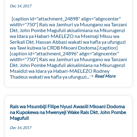
Dec 14, 2017
[caption id="attachment_24898" align="aligncenter"
width="750"] Rais wa Jamhuri ya Muungano wa Tanzani
Dkt. John Pombe Magufuli akisalimiana na Mkurugenzi
wa Idara ya Habari-MAELEZO na Msemaji Mkuu wa
Serikali Dkt. Hassan Abbasi wakati wa hafla ya ufunguzi
wa Tawi kubwa la CRDB Mkoani Dodoma.[/caption]
[caption id="attachment_24896" align="aligncenter"
width="750"] Rais wa Jamhuri ya Muungano wa Tanzani
Dkt. John Pombe Magufuli akisalimiana na Mkurugenzi
Msaidizi wa Idara ya Habari-MAELEZO Rodney
Read More
Thadeus wakati wa hafla ya ufunguzi...
Rais wa Msumbiji Filipe Nyusi Awasili Mkoani Dodoma
na Kupokewa na Mwenyeji Wake Rais Dkt. John Pombe
Magufuli
Dec 14, 2017