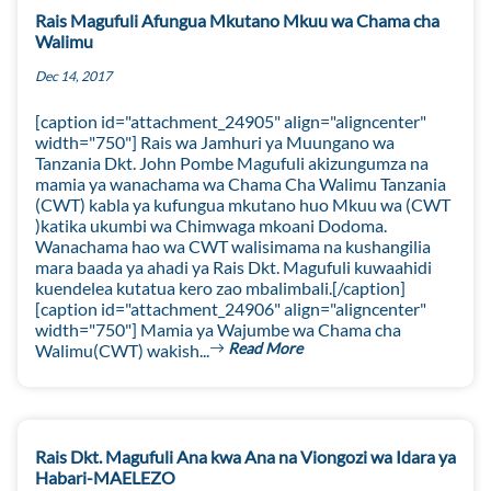
Rais Magufuli Afungua Mkutano Mkuu wa Chama cha
Walimu
Dec 14, 2017
[caption id="attachment_24905" align="aligncenter"
width="750"] Rais wa Jamhuri ya Muungano wa
Tanzania Dkt. John Pombe Magufuli akizungumza na
mamia ya wanachama wa Chama Cha Walimu Tanzania
(CWT) kabla ya kufungua mkutano huo Mkuu wa (CWT
)katika ukumbi wa Chimwaga mkoani Dodoma.
Wanachama hao wa CWT walisimama na kushangilia
mara baada ya ahadi ya Rais Dkt. Magufuli kuwaahidi
kuendelea kutatua kero zao mbalimbali.[/caption]
[caption id="attachment_24906" align="aligncenter"
width="750"] Mamia ya Wajumbe wa Chama cha
Read More
Walimu(CWT) wakish...
Rais Dkt. Magufuli Ana kwa Ana na Viongozi wa Idara ya
Habari-MAELEZO