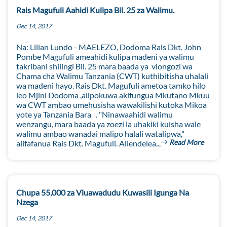
Rais Magufuli Aahidi Kulipa Bil. 25 za Walimu.
Dec 14, 2017
Na: Lilian Lundo - MAELEZO, Dodoma Rais Dkt. John
Pombe Magufuli ameahidi kulipa madeni ya walimu
takribani shilingi Bil. 25 mara baada ya viongozi wa
Chama cha Walimu Tanzania (CWT) kuthibitisha uhalali
wa madeni hayo. Rais Dkt. Magufuli ametoa tamko hilo
leo Mjini Dodoma ,alipokuwa akifungua Mkutano Mkuu
wa CWT ambao umehusisha wawakilishi kutoka Mikoa
yote ya Tanzania Bara . "Ninawaahidi walimu
wenzangu, mara baada ya zoezi la uhakiki kuisha wale
walimu ambao wanadai malipo halali watalipwa,"
Read More
alifafanua Rais Dkt. Magufuli. Aliendelea...
Chupa 55,000 za Viuawadudu Kuwasili Igunga Na
Nzega
Dec 14, 2017