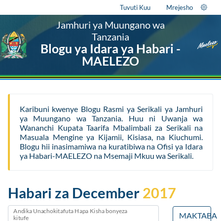
Tuvuti Kuu
Mrejesho
Jamhuri ya Muungano wa
Tanzania
Blogu ya Idara ya Habari -
MAELEZO
Karibuni kwenye Blogu Rasmi ya Serikali ya Jamhuri
ya Muungano wa Tanzania. Huu ni Uwanja wa
Wananchi Kupata Taarifa Mbalimbali za Serikali na
Masuala Mengine ya Kijamii, Kisiasa, na Kiuchumi.
Blogu hii inasimamiwa na kuratibiwa na Ofisi ya Idara
ya Habari-MAELEZO na Msemaji Mkuu wa Serikali.
Habari za December
2017
Andika Unachokitafuta Hapa Kisha bonyeza
MAKTABA
kitufe